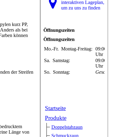
interaktiven La­ge­plan,
um zu uns zu finden
pylen kurz PP,
 Anders als bei
Öffnungszeiten
 Farben können
Öffnungszeiten
Mo.-Fr.
Montag-Freitag:
09:00-17:00
Uhr
Sa.
Samstag:
09:00-13:00
Uhr
nden der Streifen
So.
Sonntag:
Geschlossen
Startseite
Produkte
 bedrucktem
Doppelstabzaun
 eine Länge von
Schmuckzaun