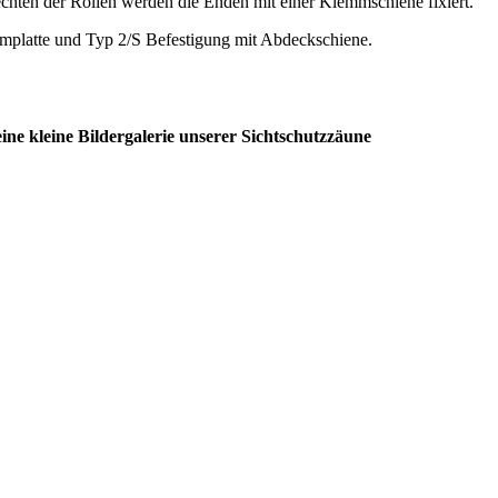
hten der Rollen werden die Enden mit einer Klemmschiene fixiert.
mplatte und Typ 2/S Befestigung mit Abdeckschiene.
eine kleine Bildergalerie unserer Sichtschutzzäune