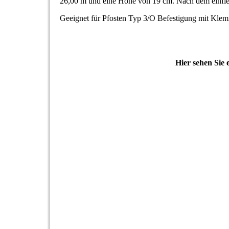
26,00 m und eine Höhe von 19 cm. Nach dem einflec
Geeignet für Pfosten Typ 3/O Befestigung mit Klem
Hier sehen Sie 