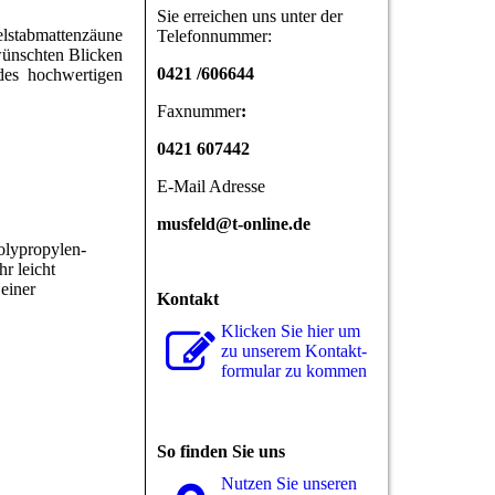
Sie erreichen uns unter der
elstabmattenzäune
Telefonnummer:
wünschten Blicken
0421 /606644
des hochwertigen
Faxnummer
:
0421 607442
E-Mail Adresse
musfeld@t-online.de
olypropylen-
r leicht
einer
Kontakt
Klicken Sie hier um
zu unserem Kon­takt­
for­mu­lar zu kommen
So finden Sie uns
Nutzen Sie unseren