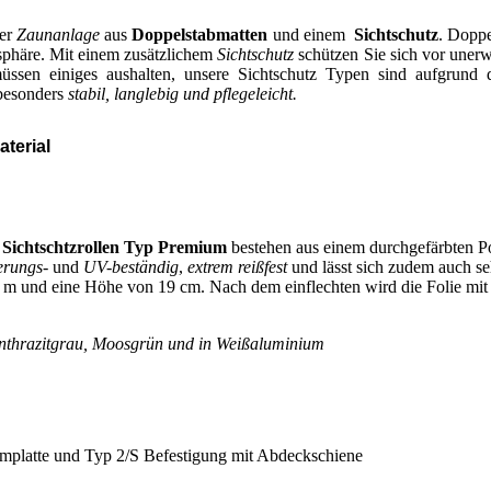
ner
Zaunanlage
aus
Doppelstabmatten
und einem
Sichtschutz
. Dopp
tsphäre. Mit einem zusätzlichem
Sichtschutz
schützen Sie sich vor uner
üssen einiges aushalten, unsere Sichtschutz Typen sind aufgrund 
 besonders
stabil, langlebig und pflegeleicht.
terial
Sichtschtzrollen Typ Premium
bestehen aus einem durchgefärbten P
erungs
- und
UV-beständig
,
extrem reißfest
und lässt sich zudem auch seh
m und eine Höhe von 19 cm. Nach dem einflechten wird die Folie mit 
nthrazitgrau, Moosgrün und in Weißaluminium
mplatte und Typ 2/S Befestigung mit Abdeckschiene