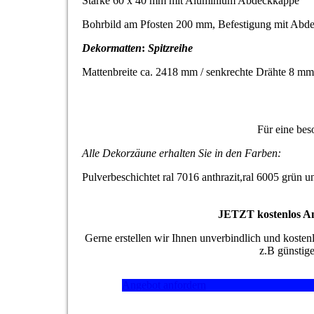
Stärke 60 x 40 mm mit Aluminium Abdeckkappe
Bohrbild am Pfosten 200 mm, Befestigung mit Abd
Dekormatten
:
Spitzreihe
Mattenbreite ca. 2418 mm / senkrechte Drähte 8 mm
Für eine bes
Alle Dekorzäune erhalten Sie in den Farben:
Pulverbeschichtet ral 7016 anthrazit,ral 6005 grün u
JETZT kostenlos An
Gerne erstellen wir Ihnen unverbindlich und kosten
z.B günstig
Angebot anfordern