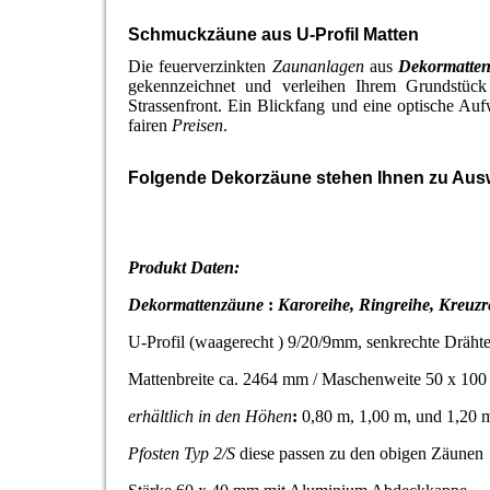
Schmuckzäune aus U-Profil Matten
Die feuerverzinkten
Zaunanlagen
aus
Dekormatte
gekennzeichnet und verleihen Ihrem Grundstüc
Strassenfront. Ein Blickfang und eine optische Auf
fairen
Preisen
.
Folgende Dekorzäune stehen Ihnen zu Aus
Produkt Daten:
Dekormattenzäune
:
Karoreihe, Ringreihe, Kreuz
U-Profil (waagerecht ) 9/20/9mm, senkrechte Dräh
Mattenbreite ca. 2464 mm / Maschenweite 50 x 1
erhältlich in den Höhen
:
0,80 m, 1,00 m, und 1,20 
Pfosten Typ 2/S
diese passen zu den obigen Zäunen