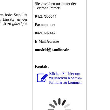
Sie erreichen uns unter der
Telefonnummer:
s hohe Stabilität
0421 /606644
 Einsatz an der
lität zu
günstig
en
Faxnummer
:
0421 607442
E-Mail Adresse
musfeld@t-online.de
Kontakt
Klicken Sie hier um
zu unserem Kon­takt­
for­mu­lar zu kommen